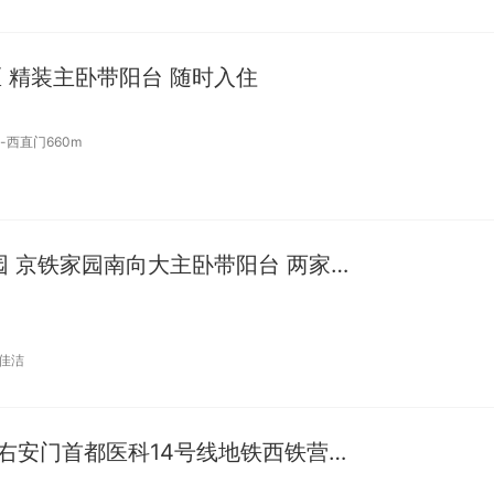
 精装主卧带阳台 随时入住
-西直门660m
五棵松 培英 首汇科技园 京铁家园南向大主卧带阳台 两家一卫
佳洁
可月付可短住佑安医院右安门首都医科14号线地铁西铁营站昆仑域