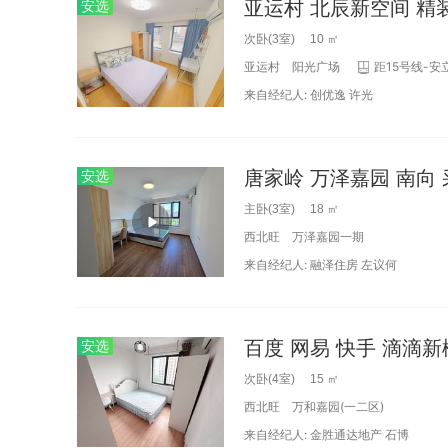
安选
次卧(3室) 10 ㎡
亚运村
阳光广场
距15号线-安
来自经纪人:
创优逸
许光
唐家岭 万泽嘉园 南向 
安选
主卧(3室) 18 ㎡
西北旺
万泽嘉园一期
来自经纪人:
融泽住房
左议何
百度 网易 快手 滴滴新
安选
次卧(4室) 15 ㎡
西北旺
万和嘉园(一二区)
来自经纪人:
金胜通达地产
石博