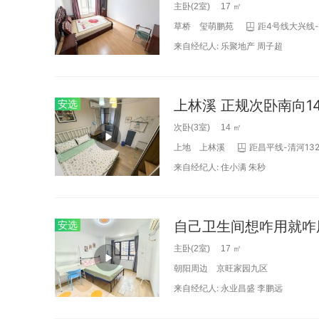
主卧(2室) 17 ㎡
草桥
玺萌鹏苑
距4号线大兴线-
来自经纪人:
乐聚地产
周子超
上林溪 正规次卧南向1
安选
次卧(3室) 14 ㎡
上地
上林溪
距昌平线-清河132
来自经纪人:
住小满
朱秒
安选
主卧(2室) 17 ㎡
朝阳周边
京旺家园九区
来自经纪人:
永业昌盛
李鹏远