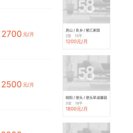
房山 / 良乡 / 紫汇家园
2700
元/月
2室 15平
1200元/月
2500
元/月
朝阳 / 垡头 / 垡头翠成馨园
(D区)
3室 18平
1800元/月