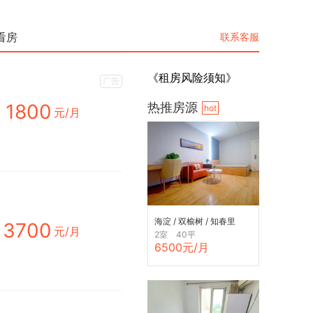
看房
联系客服
《租房风险须知》
广告
1800
热推房源
hot
元/月
海淀 / 双榆树 / 知春里
3700
元/月
2室 40平
6500元/月