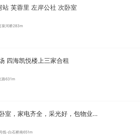
河站 芙蓉里 左岸公社 次卧室
万泉河桥283m
广场 四海凯悦楼上三家合租
立路631m
白石桥南地铁旁，精装卧室，家电齐全，采光好，包物业取暖随时看
号线-白石桥南651m