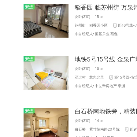
稻香园 临苏州街 万泉
安选
次卧(3室) 15 ㎡
苏州街
稻香园小区
距16号线-
来自经纪人:
恒基乐业
蔡磊
地铁5号15号线 金泉
安选
次卧(3室) 10 ㎡
亚运村
慧忠北里
距15号线-安
来自经纪人:
中世禾房地产
李渊
安选
次卧(3室) 14 ㎡
白石桥
紫竹院南路20号院
距9