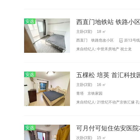
西直门地铁站 铁路小区
安选
主卧(3室) 18 ㎡
西直门
铁路危改小区
距13号线
来自经纪人:
中世禾房地产
祝士龙
安选
主卧(3室) 16 ㎡
青塔
京铁家园
来自经纪人:
21世纪不动产京铁汇缘
孔
安选
次卧(3室) 15 ㎡