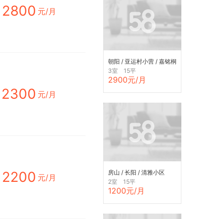
2800
元/月
朝阳 / 亚运村小营 / 嘉铭桐
城(F区)
3室 15平
2900元/月
2300
元/月
2200
房山 / 长阳 / 清雅小区
元/月
2室 15平
1200元/月