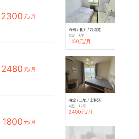
2300
元/月
通州 / 北关 / 西潞苑
3室 8平
1150元/月
2480
元/月
海淀 / 上地 / 上林溪
4室 12平
2400元/月
1800
元/月