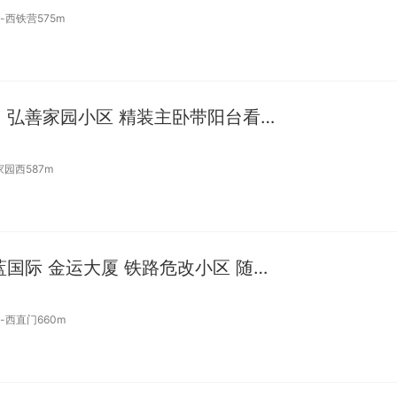
-西铁营575m
新上好房 十里河地铁口 弘善家园小区 精装主卧带阳台看房随时
家园西587m
西直门地铁 凯德茂 枫蓝国际 金运大厦 铁路危改小区 随时住
-西直门660m