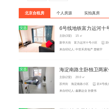
北京合租房
个人房源
实拍真房
安选
主卧(3室) 15 ㎡
新华大街
富力运河十号小区
距
来自经纪人:
中世禾房地产
楚晓宇
安选
主卧(2室) 20.0 ㎡
苏州街
海淀南路小区
距4号线
来自经纪人:
鑫鹏达业
孙要伟