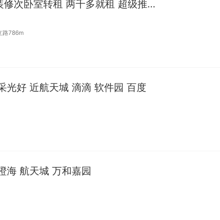
亚运村 北辰新空间 精装修次卧室转租 两千多就租 超级推荐！
立路786m
采光好 近航天城 滴滴 软件园 百度
橙海 航天城 万和嘉园