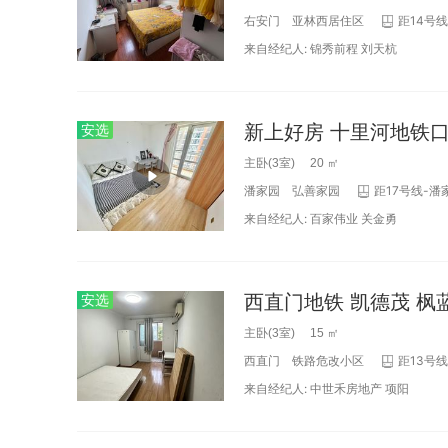
右安门
亚林西居住区
距14号线
来自经纪人:
锦秀前程
刘天杭
安选
主卧(3室) 20 ㎡
潘家园
弘善家园
距17号线-潘
来自经纪人:
百家伟业
关金勇
安选
主卧(3室) 15 ㎡
西直门
铁路危改小区
距13号线
来自经纪人:
中世禾房地产
项阳