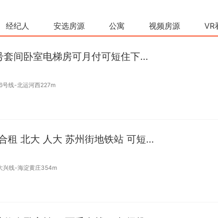
经纪人
安选房源
公寓
视频房源
VR
6号线地铁富力运河十号套间卧室电梯房可月付可短住下楼就是地铁
6号线-北运河西227m
海淀南路主卧独卫两家合租 北大 人大 苏州街地铁站 可短组
大兴线-海淀黄庄354m