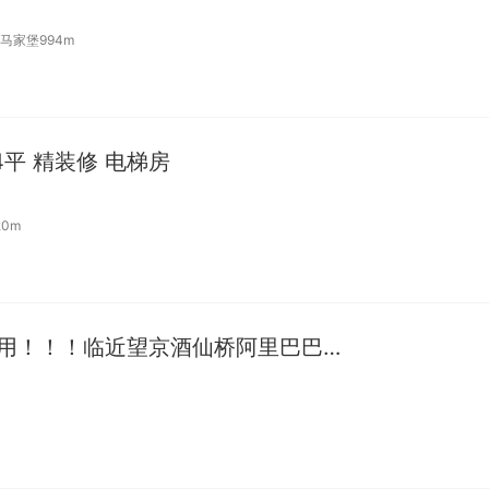
马家堡994m
4平 精装修 电梯房
0m
自己卫生间想咋用就咋用！！！临近望京酒仙桥阿里巴巴恒通国际