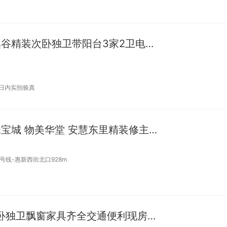
高米店南绿地旁 首邑溪谷精装次卧独卫带阳台3家2卫电梯包取暖
7日内实拍验真
惠新西街全女生 小营珠宝城 物美华堂 安慧东里精装修主卧出租
5号线-惠新西街北口928m
410号线精装修朝西主卧独卫飘窗家具齐全交通便利现房随时看