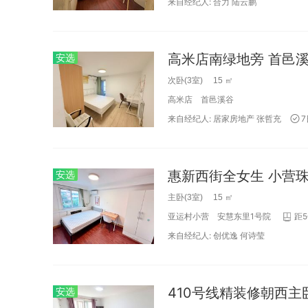
来自经纪人:
合力
陆云鹏
安选
次卧(3室) 15 ㎡
高米店
首邑溪谷
来自经纪人:
居家房地产
张哲充
安选
主卧(3室) 15 ㎡
亚运村小营
安慧东里1号院
距
来自经纪人:
创优逸
何诗莹
安选