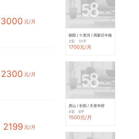
3000
元/月
朝阳 / 十里河 / 周家庄中路
19号院
3室 10平
1700元/月
2300
元/月
房山 / 长阳 / 天资华府
4室 8平
1500元/月
2199
元/月