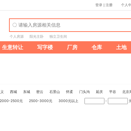
登录
|
注册
个人
个人房源
阳光主卧
独立卫生间
生意转让
写字楼
厂房
仓库
土地
顺义
西城
东城
密云
石景山
怀柔
门头沟
延庆
平谷
北京
2000-2500元
2500-3000元
3000元以上
-