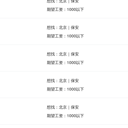
想找：北京｜保安
期望工资：1000以下
想找：北京｜保安
期望工资：1000以下
想找：北京｜保安
期望工资：1000以下
想找：北京｜保安
期望工资：1000以下
想找：北京｜保安
期望工资：1000以下