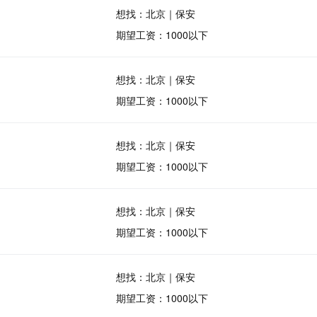
想找：北京｜保安
期望工资：1000以下
想找：北京｜保安
期望工资：1000以下
想找：北京｜保安
期望工资：1000以下
想找：北京｜保安
期望工资：1000以下
想找：北京｜保安
期望工资：1000以下