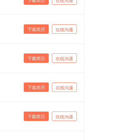
在线沟通
下载简历
在线沟通
下载简历
在线沟通
下载简历
在线沟通
下载简历
在线沟通