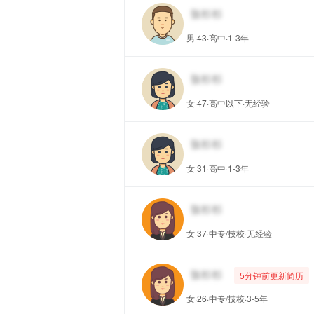
男·43·高中·1-3年
女·47·高中以下·无经验
女·31·高中·1-3年
女·37·中专/技校·无经验
5分钟前更新简历
女·26·中专/技校·3-5年