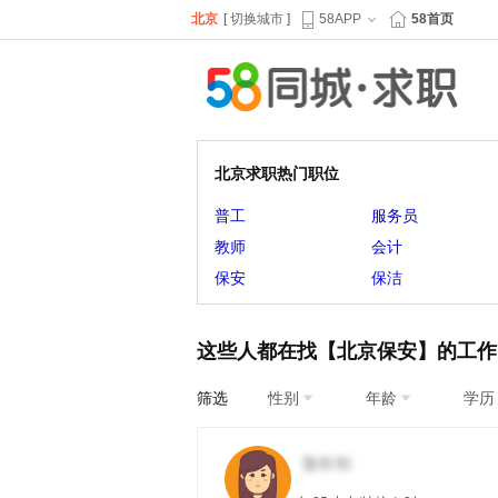
北京
[
切换城市
]
58APP
58首页
北京求职热门职位
普工
服务员
教师
会计
保安
保洁
这些人都在找【北京保安】的工作
筛选
性别
年龄
学历