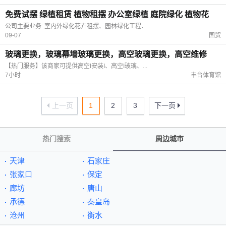
免费试摆 绿植租赁 植物租摆 办公室绿植 庭院绿化 植物花
卉 盆栽租摆
公司主要业务: 室内外绿化花卉租摆、园林绿化工程、...
09-07
国贸
玻璃更换，玻璃幕墙玻璃更换，高空玻璃更换，高空维修
拆除安装，钢结构防腐
【热门服务】该商家可提供高空I安装I、高空I玻璃、...
7小时
丰台体育馆
上一页
1
2
3
下一页
热门搜索
周边城市
天津
石家庄
张家口
保定
廊坊
唐山
承德
秦皇岛
沧州
衡水