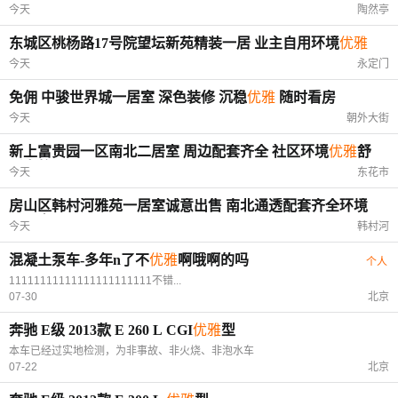
今天
陶然亭
东城区桃杨路17号院望坛新苑精装一居 业主自用环境
优雅
今天
永定门
免佣 中骏世界城一居室 深色装修 沉稳
优雅
随时看房
今天
朝外大街
新上富贵园一区南北二居室 周边配套齐全 社区环境
优雅
舒
适安静
今天
东花市
房山区韩村河雅苑一居室诚意出售 南北通透配套齐全环境
优雅
宜居
今天
韩村河
混凝土泵车-多年n了不
优雅
啊哦啊的吗
个人
11111111111111111111111不错...
07-30
北京
奔驰 E级 2013款 E 260 L CGI
优雅
型
本车已经过实地检测，为非事故、非火烧、非泡水车
07-22
北京