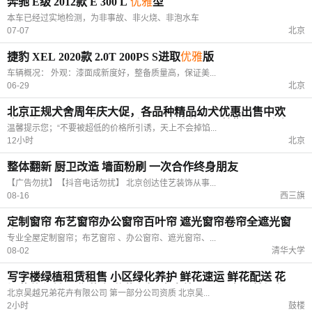
奔驰 E级 2012款 E 300 L
优雅
型
本车已经过实地检测，为非事故、非火烧、非泡水车
07-07
北京
捷豹 XEL 2020款 2.0T 200PS S进取
优雅
版
车辆概况： 外观：漆面成新度好，整备质量高，保证美...
06-29
北京
北京正规犬舍周年庆大促，各品种精品幼犬优惠出售中欢
迎客户上门挑选 金毛，萨摩耶，泰迪熊，阿拉斯加，哈士
温馨提示您；“不要被超低的价格所引诱，天上不会掉馅...
奇，柯基，约克夏，吉娃娃，古牧，柴犬，松狮，秋田，
12小时
北京
大白熊
整体翻新 厨卫改造 墙面粉刷 一次合作终身朋友
【广告勿扰】【抖音电话勿扰】 北京创达佳艺装饰从事...
08-16
西三旗
定制窗帘 布艺窗帘办公窗帘百叶帘 遮光窗帘卷帘全遮光窗
帘
专业全屋定制窗帘；布艺窗帘 、办公窗帘、遮光窗帘、...
08-02
清华大学
写字楼绿植租赁租售 小区绿化养护 鲜花速运 鲜花配送 花
坛花草租赁 零售花卉 盆栽租摆 室内外景观设计 园林绿化
北京昊越兄弟花卉有限公司 第一部分公司资质 北京昊...
养护，年宵花 免费设计 枯死更换 定期维护
2小时
鼓楼