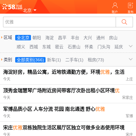
北京
账户
发布
优雅
区域
全北京
朝阳
海淀
昌平
丰台
大兴
通州
房山
顺义
西城
东城
密云
石景山
怀柔
门头沟
延庆
平谷
北京周边
类别
全部类别(366)
新车(1)
二手车(1)
租房(73)
二手房(308)
礼仪庆典(266)
宠物狗(223)
海淀好房，精品公寓，近地铁通勤方便，环境
优雅
，生活
便利
鲜花绿植(100)
租赁(94)
家纺家饰(61)
整租(55)
今天
上庄
顶秀金瑞慧琴广场附近房间带客厅次卧出租小区环境
优
雅
！
今天
宋家庄
军博品质小区 人车分流 花园 南北通透 舒心
优雅
今天
军博
宋庄
优雅
双栋独院生活区展厅区独立可做多业态使用环境
静谧好停车
今天
宋庄